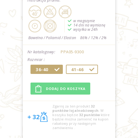
Instrukcja prania:
w magazynie
14 dni na wymianę
wysyłka w 24h
Bawełna / Poliamid / Elastan
86% / 12% / 2%
Nr katalogowy:
PPA05-9300
Rozmiar :
36-40
41-46
Zgarnij za ten produkt
32
punktów lojalnościowych
. W
koszyku będzie
32
punktów
które
+ 32
będzie można zamienić na kupon
rabatowy przy następnym
zamówieniu
.