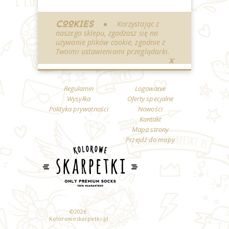
COOKIES
Korzystając z
naszego sklepu, zgadzasz się na
używanie plików cookie, zgodnie z
Twoimi ustawieniami przeglądarki.
X
Regulamin
Logowanie
Wysyłka
Oferty specjalne
Polityka prywatności
Nowości
Kontakt
Mapa strony
Przejdź do mapy
©
2026
Koloroweskarpetki.pl