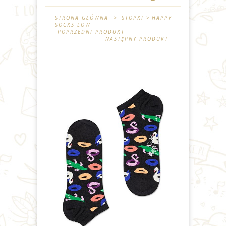
STRONA GŁÓWNA
>
STOPKI
>
HAPPY
SOCKS LOW
POPRZEDNI PRODUKT
NASTĘPNY PRODUKT