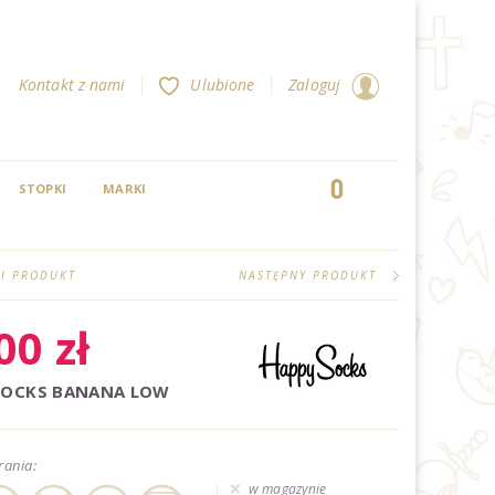
Kontakt z nami
Ulubione
Zaloguj
0
STOPKI
MARKI
I PRODUKT
NASTĘPNY PRODUKT
,00
zł
SOCKS BANANA LOW
rania:
w magazynie