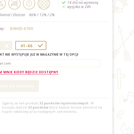
14 dni na wymianę
wysyłka w 24h
liamid / Elastan
86% / 12% / 2%
wy:
BAN05-6700
41-46
T NIE WYSTĘPUJE JUŻ W MAGAZYNIE W TEJ OPCJI
 MNIE KIEDY BĘDZIE DOSTĘPNY
Zgarnij za ten produkt
32
punktów lojalnościowych
. W
koszyku będzie
32
punktów
które będzie można zamienić na
kupon rabatowy przy następnym zamówieniu
.