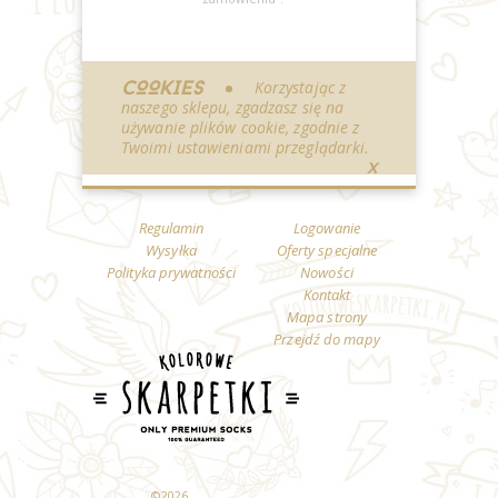
COOKIES
Korzystając z
naszego sklepu, zgadzasz się na
używanie plików cookie, zgodnie z
Twoimi ustawieniami przeglądarki.
X
Regulamin
Logowanie
Wysyłka
Oferty specjalne
Polityka prywatności
Nowości
Kontakt
Mapa strony
Przejdź do mapy
©
2026