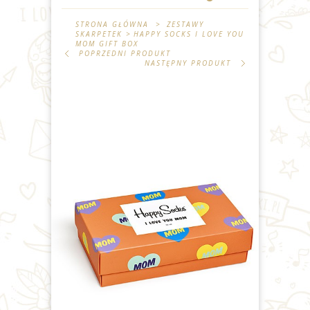
STRONA GŁÓWNA
>
ZESTAWY
SKARPETEK
>
HAPPY SOCKS I LOVE YOU
MOM GIFT BOX
POPRZEDNI PRODUKT
NASTĘPNY PRODUKT