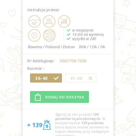
Instrukcja prania:
w magazynie
14 dni na wymianę
wysyłka w 24h
Bawełna / Poliamid / Elastan
86% / 12% / 2%
Nr katalogowy:
XMOT08-7300
Rozmiar :
36-40
41-46
Zgarnij za ten produkt
139
punktów lojalnościowych
. W
koszyku będzie
139
punktów
+ 139
które będzie można zamienić na
kupon rabatowy przy następnym
zamówieniu
.