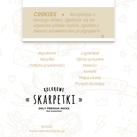
COOKIES
Korzystając z
naszego sklepu, zgadzasz się na
używanie plików cookie, zgodnie z
Twoimi ustawieniami przeglądarki.
X
Regulamin
Logowanie
Wysyłka
Oferty specjalne
Polityka prywatności
Nowości
Kontakt
Mapa strony
Przejdź do mapy
©
2026
Koloroweskarpetki.pl