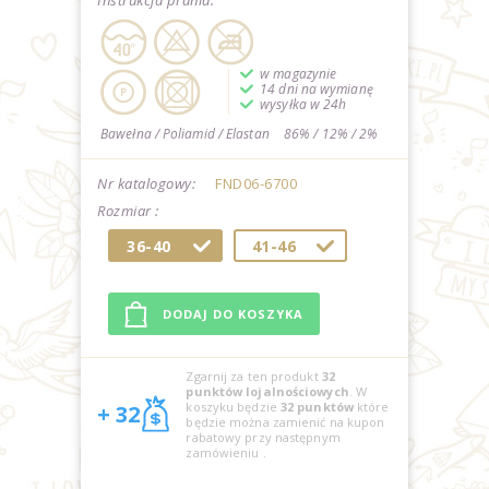
Instrukcja prania:
w magazynie
14 dni na wymianę
wysyłka w 24h
Bawełna / Poliamid / Elastan
86% / 12% / 2%
Nr katalogowy:
FND06-6700
Rozmiar :
36-40
41-46
Zgarnij za ten produkt
32
punktów lojalnościowych
. W
koszyku będzie
32
punktów
które
+ 32
będzie można zamienić na kupon
rabatowy przy następnym
zamówieniu
.