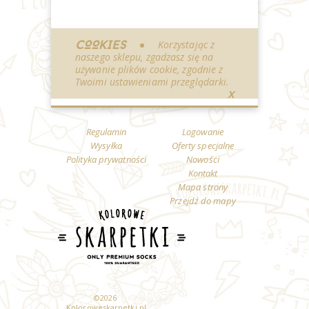
COOKIES
Korzystając z
naszego sklepu, zgadzasz się na
używanie plików cookie, zgodnie z
Twoimi ustawieniami przeglądarki.
X
Regulamin
Logowanie
Wysyłka
Oferty specjalne
Polityka prywatności
Nowości
Kontakt
Mapa strony
Przejdź do mapy
©
2026
Koloroweskarpetki.pl