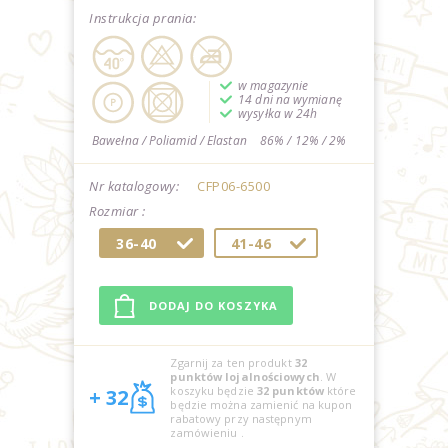
Instrukcja prania:
w magazynie
14 dni na wymianę
wysyłka w 24h
Bawełna / Poliamid / Elastan
86% / 12% / 2%
Nr katalogowy:
CFP06-6500
Rozmiar :
36-40
41-46
Zgarnij za ten produkt
32
punktów lojalnościowych
. W
koszyku będzie
32
punktów
które
+ 32
będzie można zamienić na kupon
rabatowy przy następnym
zamówieniu
.