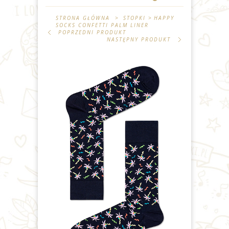
STRONA GŁÓWNA
>
STOPKI
>
HAPPY
SOCKS CONFETTI PALM LINER
POPRZEDNI PRODUKT
NASTĘPNY PRODUKT