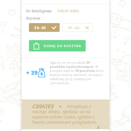
Nr katalogowy:
FAD01-6002
Rozmiar :
36-40
41-46
Zgarnij za ten produkt
39
punktów lojalnościowych
. W
koszyku będzie
39
punktów
które
+ 39
będzie można zamienić na kupon
rabatowy przy następnym
zamówieniu
.
COOKIES
Korzystając z
naszego sklepu, zgadzasz się na
używanie plików cookie, zgodnie z
Twoimi ustawieniami przeglądarki.
X