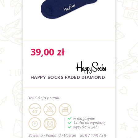
39,00
zł
HAPPY SOCKS FADED DIAMOND
Instrukcja prania:
w magazynie
14 dni na wymianę
wysyłka w 24h
Bawełna / Poliamid / Elastan
80% / 17% / 3%