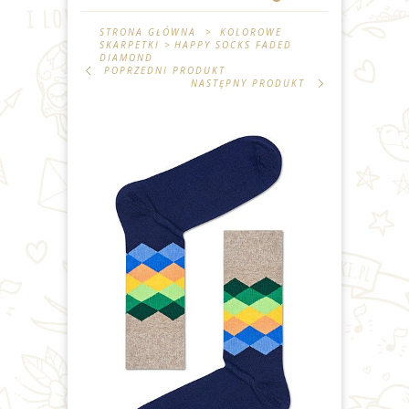
STRONA GŁÓWNA
>
KOLOROWE
SKARPETKI
>
HAPPY SOCKS FADED
DIAMOND
POPRZEDNI PRODUKT
NASTĘPNY PRODUKT