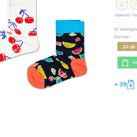
Bawełna / Po
Nr katalogo
Rozmiar :
23-26
+ 39