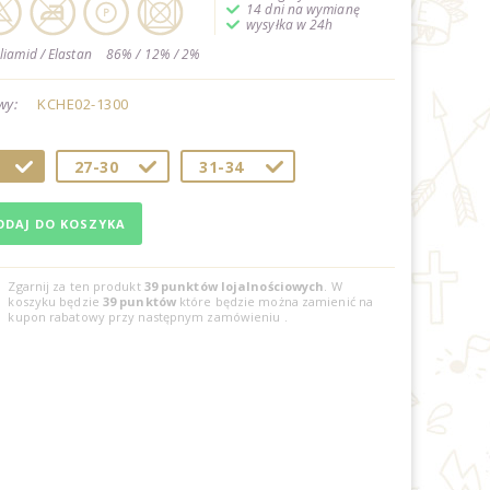
14 dni na wymianę
wysyłka w 24h
liamid / Elastan
86% / 12% / 2%
wy:
KCHE02-1300
27-30
31-34
Zgarnij za ten produkt
39
punktów lojalnościowych
. W
koszyku będzie
39
punktów
które będzie można zamienić na
kupon rabatowy przy następnym zamówieniu
.