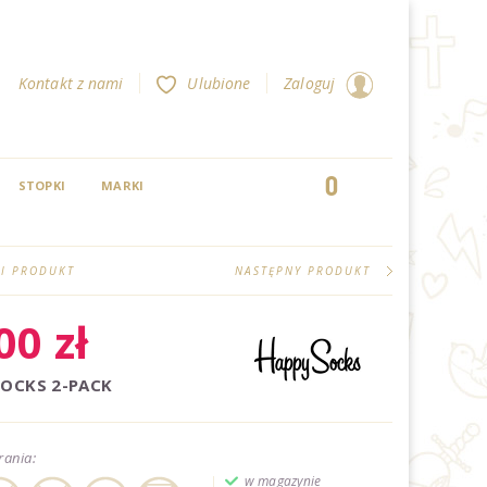
Kontakt z nami
Ulubione
Zaloguj
0
STOPKI
MARKI
I PRODUKT
NASTĘPNY PRODUKT
,00
zł
SOCKS 2-PACK
rania:
w magazynie