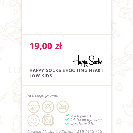
19,00
zł
HAPPY SOCKS SHOOTING HEART
LOW KIDS
Instrukcja prania:
w magazynie
14 dni na wymianę
wysyłka w 24h
Bawełna / Poliamid / Elastan
86% / 12% / 2%