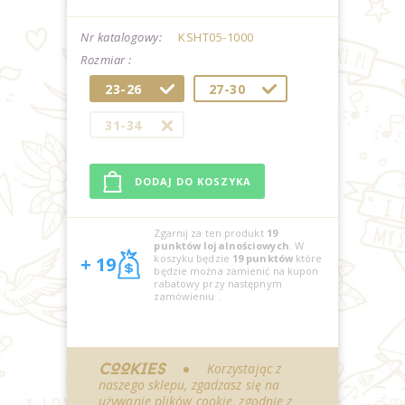
Nr katalogowy:
KSHT05-1000
Rozmiar :
23-26
27-30
31-34
Zgarnij za ten produkt
19
punktów lojalnościowych
. W
koszyku będzie
19
punktów
które
+ 19
będzie można zamienić na kupon
rabatowy przy następnym
zamówieniu
.
COOKIES
Korzystając z
naszego sklepu, zgadzasz się na
używanie plików cookie, zgodnie z