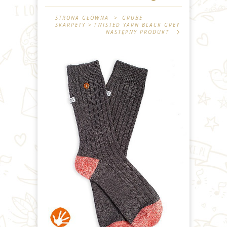
STRONA GŁÓWNA
>
GRUBE
SKARPETY
>
TWISTED YARN BLACK GREY
NASTĘPNY PRODUKT