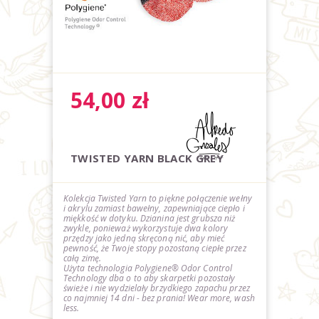
54,00
zł
TWISTED YARN BLACK GREY
Kolekcja Twisted Yarn to piękne połączenie wełny
i akrylu zamiast bawełny, zapewniające ciepło i
miękkość w dotyku. Dzianina jest grubsza niż
zwykle, ponieważ wykorzystuje dwa kolory
przędzy jako jedną skręconą nić,
aby
mieć
pewność, że
Twoje stopy
pozostaną
ciepłe
przez
całą zimę
.
Użyta technologia Polygiene® Odor Control
Technology dba o to aby skarpetki pozostały
świeże i nie wydzielały brzydkiego zapachu przez
co najmniej 14 dni - bez prania! Wear more, wash
less.