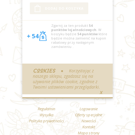
Zgarnij za ten produkt
54
punktów lojalnościowych
. W
koszyku będzie
54
punktów
które
+ 54
będzie można zamienić na kupon
rabatowy przy następnym
zamówieniu
.
COOKIES
Korzystając z
naszego sklepu, zgadzasz się na
używanie plików cookie, zgodnie z
Twoimi ustawieniami przeglądarki.
X
Regulamin
Logowanie
Wysyłka
Oferty specjalne
Polityka prywatności
Nowości
Kontakt
Mapa strony