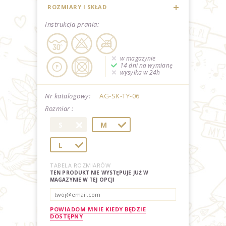
ROZMIARY I SKŁAD
Instrukcja prania:
w magazynie
14 dni na wymianę
wysyłka w 24h
Nr katalogowy:
AG-SK-TY-06
Rozmiar :
S
M
L
TABELA ROZMIARÓW
TEN PRODUKT NIE WYSTĘPUJE JUŻ W
MAGAZYNIE W TEJ OPCJI
POWIADOM MNIE KIEDY BĘDZIE
DOSTĘPNY