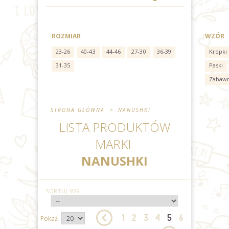
ROZMIAR
WZÓR
23-26
40-43
44-46
27-30
36-39
Kropki
31-35
Paski
Zabaw
STRONA GŁÓWNA
>
NANUSHKI
LISTA PRODUKTÓW
MARKI
NANUSHKI
SORTUJ WG
1
2
3
4
5
6
Pokaż: