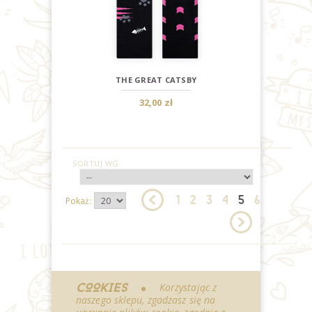
THE GREAT CATSBY
32,00 zł
SORTUJ WG
1
2
3
4
5
6
Pokaż:
COOKIES
Korzystając z
naszego sklepu, zgadzasz się na